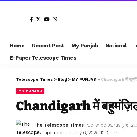
Home
Recent Post
My Punjab
National
I
E-Paper Telescope Times
Telescope Times
>
Blog
>
MY PUNJAB
>
Chandigarh में बहुमंज़
MY PUNJAB
Chandigarh में बहुमंज़िल
The Telescope Times
Published January 6, 2
Last updated: January 6, 2025 10:01 am