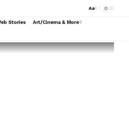
Aa
eb Stories
Art/Cinema & More