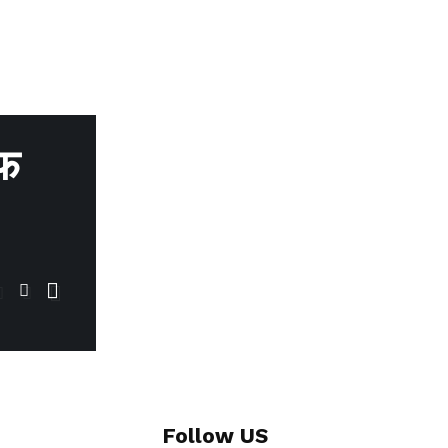
िफ
Follow US