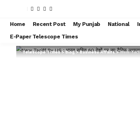
Home
Recent Post
My Punjab
National
I
E-Paper Telescope Times
Telescope Times
>
Blog
>
Business Affairs
>
New Tariff 