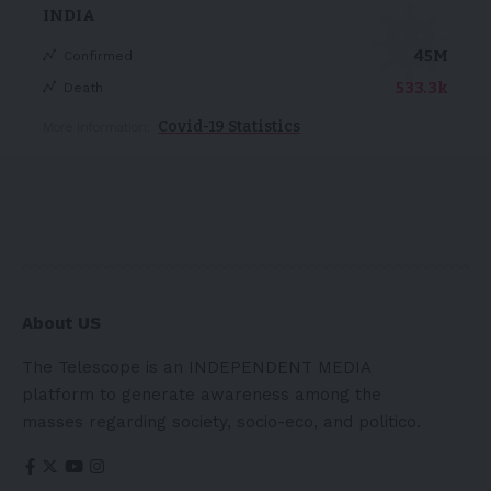
INDIA
45M
Confirmed
533.3k
Death
Covid-19 Statistics
More Information:
About US
The Telescope is an INDEPENDENT MEDIA
platform to generate awareness among the
masses regarding society, socio-eco, and politico.