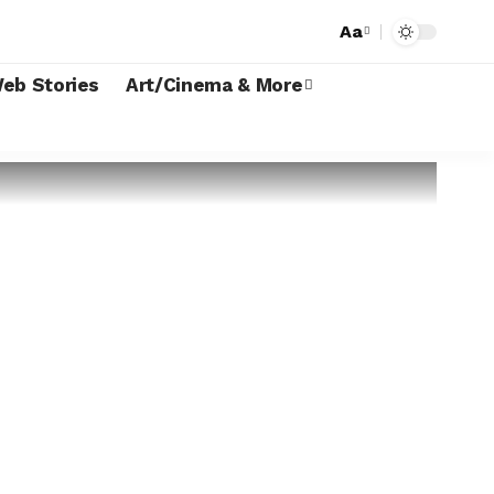
Aa
eb Stories
Art/Cinema & More