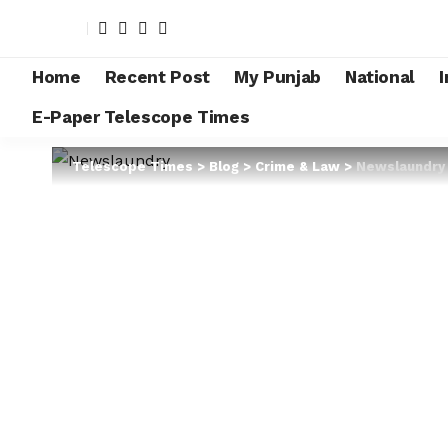
Home
Recent Post
My Punjab
National
I
E-Paper Telescope Times
Telescope Times
>
Blog
>
Crime & Law
>
Newslaundry अडान