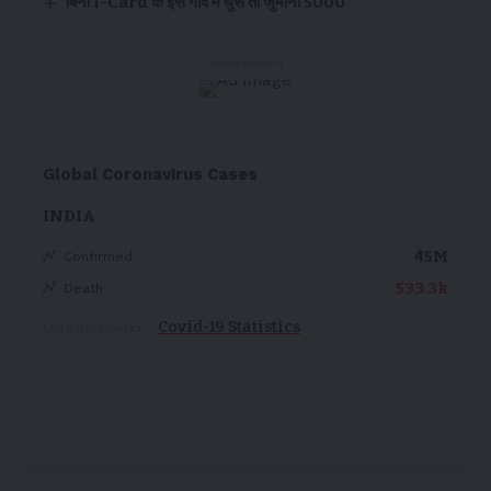
बिना I-Card के इस गाँव में घुसे तो जुर्माना 5000
- Advertisement -
Global Coronavirus Cases
INDIA
45M
Confirmed
533.3k
Death
Covid-19 Statistics
More Information: