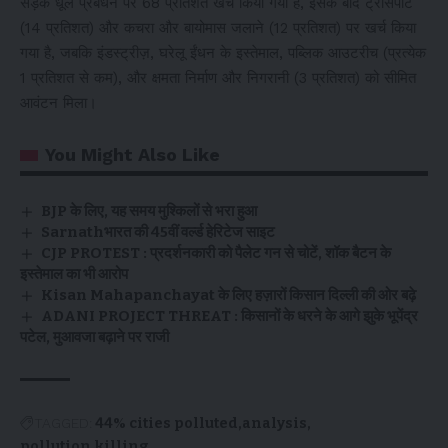
सड़क धूल प्रबंधन पर 68 प्रतिशत खर्च किया गया है, इसके बाद ट्रांसपोर्ट
(14 प्रतिशत) और कचरा और बायोमास जलाने (12 प्रतिशत) पर खर्च किया
गया है, जबकि इंडस्ट्रीज़, घरेलू ईंधन के इस्तेमाल, पब्लिक आउटरीच (प्रत्येक
1 प्रतिशत से कम), और क्षमता निर्माण और निगरानी (3 प्रतिशत) को सीमित
आवंटन मिला।
You Might Also Like
BJP के लिए, यह समय मुश्किलों से भरा हुआ
Sarnathभारत की 45वीं वर्ल्ड हेरिटेज साइट
CJP PROTEST : प्रदर्शनकारी को पैलेट गन से चोटें, शॉक बैटन के
इस्तेमाल का भी आरोप
Kisan Mahapanchayat के लिए हज़ारों किसान दिल्ली की ओर बढ़े
ADANI PROJECT THREAT : किसानों के धरने के आगे झुके भूपेंद्र
पटेल, मुआवजा बढ़ाने पर राजी
TAGGED:
44% cities polluted
analysis
pollution killing