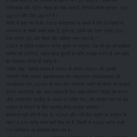
में सबसे ऊपर है, जो नेशनल स्टैंडर्ड से तीन गुना ज़्यादा है। इसके बाद
गाजियाबाद और ग्रेटर नोएडा का नंबर आता है, जिनका औसत क्रमशः 190
µg/m³ और 188 µg/m³ है।
रिपोर्ट में कहा गया है कि PM10 कंसंट्रेशन के मामले में टॉप 50 शहरों में
राजस्थान के सबसे ज़्यादा शहर हैं, कुल 18, इसके बाद उत्तर प्रदेश (10),
मध्य प्रदेश (5), और बिहार और ओडिशा (चार-चार) हैं।”
CREA के इंडिया एनालिस्ट मनोज कुमार के अनुसार, देश की हवा की क्वालिटी
गवर्नेंस को टारगेटेड, साइंस-बेस्ड सुधारों के ज़रिए मज़बूत करना ही आगे बढ़ने
का एकमात्र तरीका हो सकता है।
उन्होंने कहा, “इसका मतलब है PM10 के बजाय PM2.5 और इसकी
प्रीकर्सर गैसों (सल्फर डाइऑक्साइड और नाइट्रोजन डाइऑक्साइड) को
प्राथमिकता देना, NCAP के तहत नॉन-अटेनमेंट शहरों की लिस्ट को रिवाइज
करना, इंडस्ट्रीज़ और पावर प्लांट्स के लिए सख्त एमिशन स्टैंडर्ड तय करना,
सोर्स अपोर्शनमेंट स्टडीज़ के आधार पर फंडिंग देना, और क्षेत्रीय स्तर पर हवा
प्रदूषण से निपटने के लिए एयरशेड-बेस्ड अप्रोच अपनाना।”
कार्यक्रम शुरू होने के बाद से, NCAP और 15वें वित्त आयोग के अनुदान के
तहत 13,415 करोड़ रुपये जारी किए गए हैं, जिसमें से 9,929 करोड़ रुपये
(74 प्रतिशत) का इस्तेमाल किया गया है।