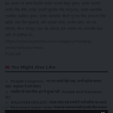
इस अवसर पर बसपा केंद्रीय प्रदेश प्रभारी विपुल कुमार, प्रदेश प्रभारी
अजीत सिंह भैणी, प्रदेश प्रभारी कुलदीप सिंह सरदूलगढ़, प्रदेश महासचिव
एडवोकेट बलविंदर कुमार, प्रदेश महासचिव चौधरी गुरनाम सिंह, हरभजन सिंह
बझेड़ी, लाल सिंह सुलहानी, ओम प्रकाश सरोए, तरसेम थापर, संत राम
मल्लियां, तीरथ राजपुरा, लाल चंद औजला, इंज जसवंत राय, परमजीत मल्ल
आदि भी उपस्थित थे।
https://telescopetimes.com/category/trending-
news/national-news
PUNJAB
You Might Also Like
Punjab Congress : ‘घर घर चल्ली येहो गल्ल, चन्नी चलेया भाजपा
वल्ल’ अमृतसर में लगे पोस्टर
नाबालिग के साथ लिव-इन में सुरक्षा नहीं : Punjab and Haryana
HC
WEATHER UPDATE : पंजाब समेत कई राज्यों में भारी बारिश का अलर्ट
Pharmacy paper leak: पंजाब के स्वास्थ्य मंत्री हरजोत बैंस तत्काल