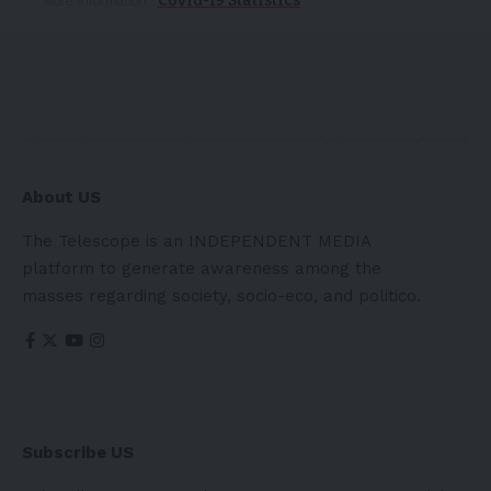
Covid-19 Statistics
More Information:
About US
The Telescope is an INDEPENDENT MEDIA
platform to generate awareness among the
masses regarding society, socio-eco, and politico.
Subscribe US