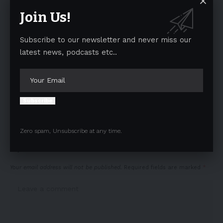
पद छोड़ें : हिक्की
ACCIDENT : शाहतलाई रोड पर बस पलटी, पंजाब के दो श्रद्धालुओं की
Join Us!
मौत
Subscribe to our newsletter and never miss our
latest news, podcasts etc..
TAGGED:
ADVOCATE BALWINDER
BENIPAL
BSP Punjab
KARIMPURI
Subscribe
Facebook
Zero spam, Unsubscribe at any time.
Leave a comment
Your email address will not be published.
Required fields are marked
*