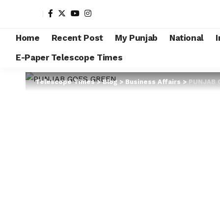
Home
Recent Post
My Punjab
National
I
E-Paper Telescope Times
Telescope Times
>
Blog
>
Business Affairs
>
PUNJAB GOE