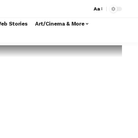
Aa
eb Stories
Art/Cinema & More