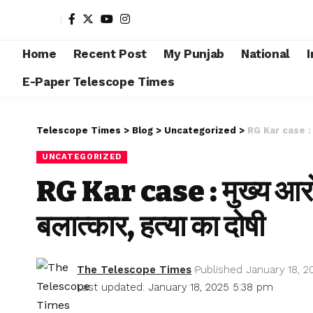
Home
Recent Post
My Punjab
National
I
E-Paper Telescope Times
Telescope Times
>
Blog
>
Uncategorized
>
RG Kar case : मुख
UNCATEGORIZED
RG Kar case : मुख्य आरोप
बलात्कार, हत्या का दोषी
The Telescope Times
Published January 18, 2
Last updated: January 18, 2025 5:38 pm