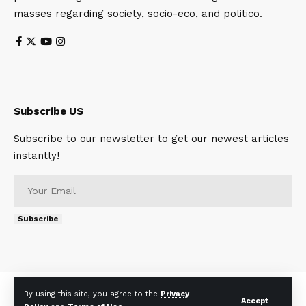
masses regarding society, socio-eco, and politico.
Subscribe US
Subscribe to our newsletter to get our newest articles
instantly!
Subscribe
About
Contact Us
Privacy Policy
Terms of Use
By using this site, you agree to the
Privacy
Accept