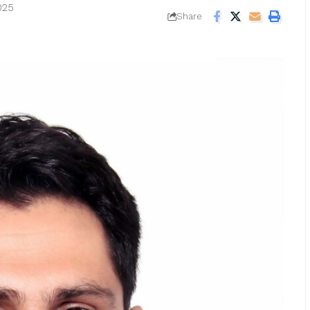
025
Share