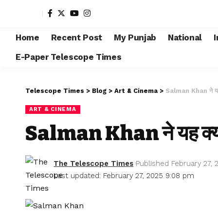
Home
Recent Post
My Punjab
National
I
E-Paper Telescope Times
Telescope Times
>
Blog
>
Art & Cinema
>
Salman Khan ने यह 
ART & CINEMA
Salman Khan ने यह क्य
The Telescope Times
Published February 27, 
Last updated: February 27, 2025 9:08 pm