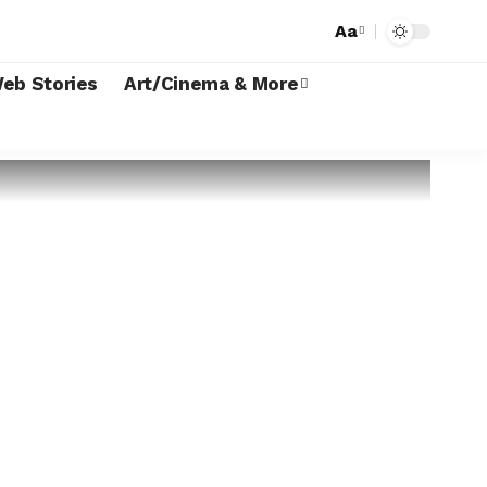
Aa
eb Stories
Art/Cinema & More