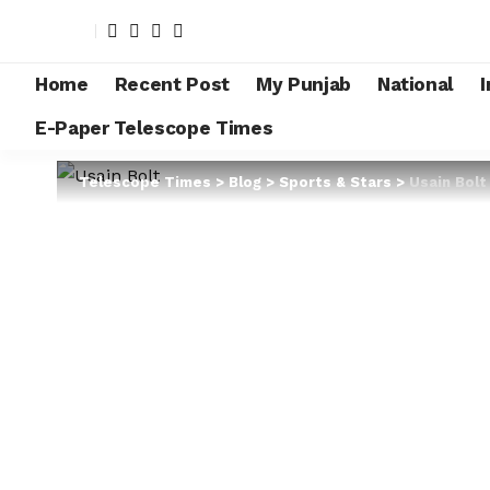
Home
Recent Post
My Punjab
National
I
E-Paper Telescope Times
Telescope Times
>
Blog
>
Sports & Stars
>
Usain Bolt की