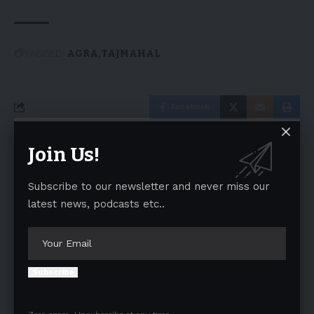
TAGGED:
AGRA
TAJMAHAL
Facebook
Join Us!
Leave a comment
Your email address will not be published.
Required fields are marked
*
Subscribe to our newsletter and never miss our
latest news, podcasts etc..
Subscribe