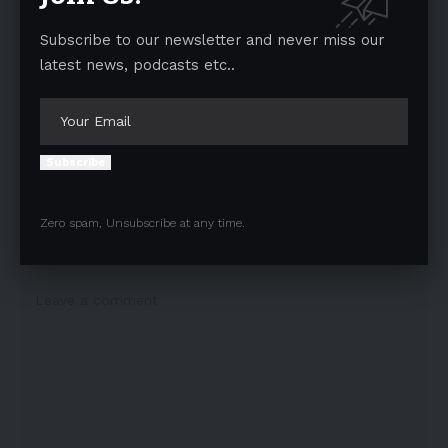
Subscribe to our newsletter and never miss our
latest news, podcasts etc..
TAGGED:
Laughing Emoji
OPERATION SINDOOR
Facebook
Subscribe
Leave a comment
Zero spam, Unsubscribe at any time.
Your email address will not be published.
Required fields are marked
*