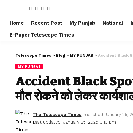
Home
Recent Post
My Punjab
National
I
E-Paper Telescope Times
Telescope Times
>
Blog
>
MY PUNJAB
>
Accident Black Spot
MY PUNJAB
Accident Black Spots
मौत रोकने को लेकर कार्यश
The Telescope Times
Published January 25, 
Last updated: January 25, 2025 9:10 pm