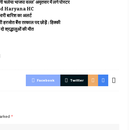
चलेया भाजपा वल्ल’ अमृतसर में लगे पोस्टर
jab and Haryana HC
री बारिश का अलर्ट
रजोत बैंस तत्काल पद छोड़ें : हिक्की
 श्रद्धालुओं की मौत
t
Facebook
Twitter
marked
*