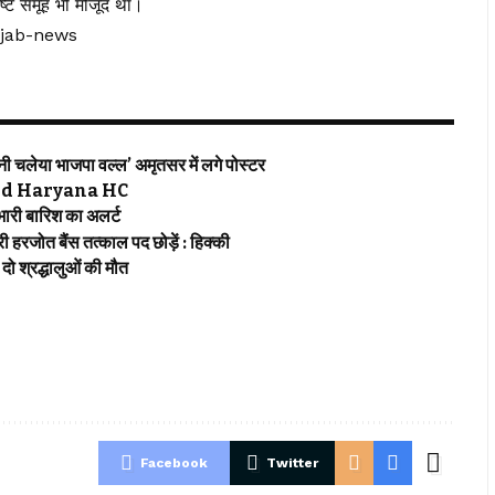
ष्ट समूह भी मौजूद था।
njab-news
चलेया भाजपा वल्ल’ अमृतसर में लगे पोस्टर
jab and Haryana HC
री बारिश का अलर्ट
रजोत बैंस तत्काल पद छोड़ें : हिक्की
 श्रद्धालुओं की मौत
Facebook
Twitter