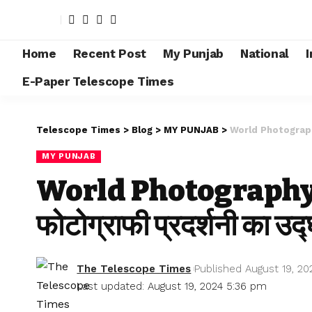
Home
Recent Post
My Punjab
National
I
E-Paper Telescope Times
Telescope Times
>
Blog
>
MY PUNJAB
>
World Photography Da
MY PUNJAB
World Photography Da
फोटोग्राफी प्रदर्शनी का उद
The Telescope Times
Published August 19, 20
Last updated: August 19, 2024 5:36 pm