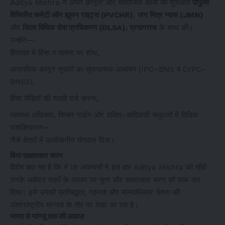
Aditya Mishra ने अपने क़ानूनी और सामाजिक कार्यों की शुरुआत
पीपुल्स
विजिलेंस कमेटी ऑन ह्यूमन राइट्स (PVCHR)
,
जन मित्र न्यास (JMN)
और
जिला विधिक सेवा प्राधिकरण (DLSA), प्रयागराज
के साथ की।
उन्होंने—
हिरासत में हिंसा व यातना पर शोध,
आपराधिक कानून सुधारों का तुलनात्मक अध्ययन (IPC–BNS व CrPC–
BNSS),
हिंसा पीड़ितों की गवाही दर्ज करना,
स्वास्थ्य अधिकार, किचन गार्डन और दलित–आदिवासी समुदायों में विधिक
सशक्तिकरण—
जैसे क्षेत्रों में उल्लेखनीय योगदान दिया।
बिना साक्षात्कार चयन
विशेष बात यह है कि
मे 18 अकादमी
ने इस बार Aditya Mishra को सीधे
उनके आवेदन पत्रों के आधार पर चुना और साक्षात्कार चरण को माफ कर
दिया। इसे उनकी प्रतिबद्धता, गहनता और मानवाधिकार चेतना की
अंतरराष्ट्रीय मान्यता के तौर पर देखा जा रहा है।
भारत से ग्वांग्जू तक की आवाज़