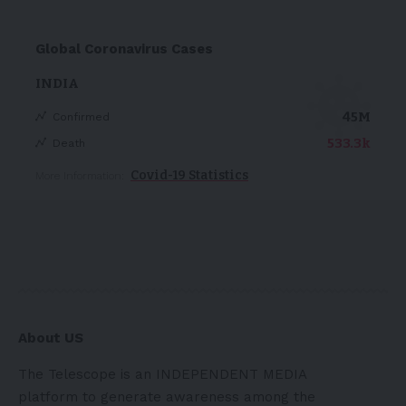
Global Coronavirus Cases
INDIA
45M
Confirmed
533.3k
Death
Covid-19 Statistics
More Information:
About US
The Telescope is an INDEPENDENT MEDIA
platform to generate awareness among the