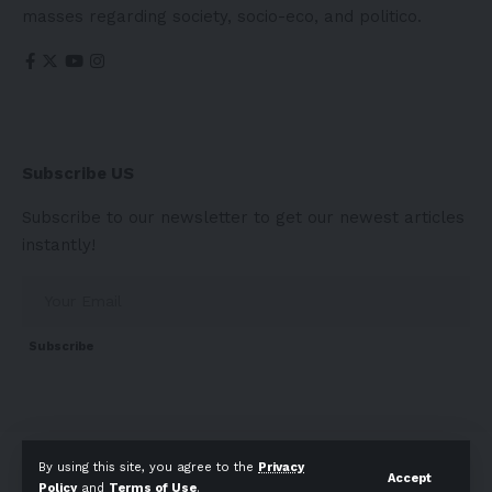
masses regarding society, socio-eco, and politico.
Subscribe US
Subscribe to our newsletter to get our newest articles
instantly!
Subscribe
About
Contact Us
Privacy Policy
Terms of Use
By using this site, you agree to the
Privacy
Accept
Policy
and
Terms of Use
.