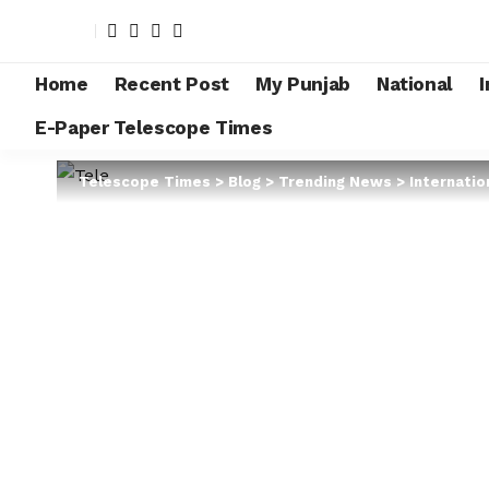
Home
Recent Post
My Punjab
National
I
E-Paper Telescope Times
Telescope Times
>
Blog
>
Trending News
>
Internatio