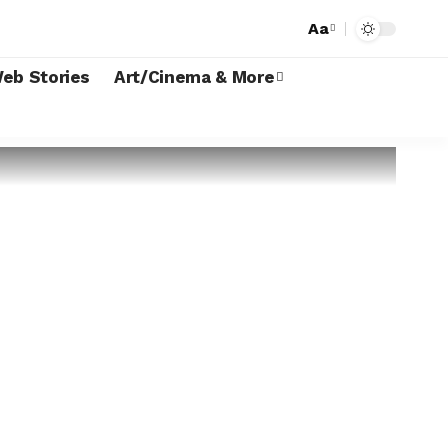
Aa
eb Stories
Art/Cinema & More