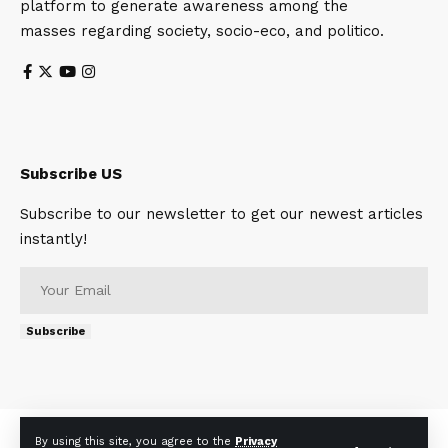
platform to generate awareness among the
masses regarding society, socio-eco, and politico.
Subscribe US
Subscribe to our newsletter to get our newest articles
instantly!
Subscribe
About
Contact Us
Privacy Policy
Terms of Use
By using this site, you agree to the
Privacy