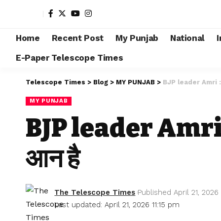
Home
Recent Post
My Punjab
National
I
E-Paper Telescope Times
Telescope Times
>
Blog
>
MY PUNJAB
>
BJP leader Amri : तिर
MY PUNJAB
BJP leader Amri : त
आन है
The Telescope Times
Published April 21, 2026
Last updated: April 21, 2026 11:15 pm