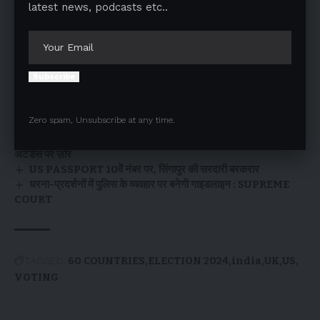
latest news, podcasts etc..
श्रीलंका की नज़र 2018 के बाद अपने पहले आम चुनाव पर है।
You Might Also Like
Subscribe
UGC द्वारा 15 विदेशी यूनिवर्सिटीज़ को भारत में कैंपस खोलने की इजाज़त
MEHRGARH, 9,000 साल पुरानी सभ्यता मिली, मोहनजो-दारो-हड़प्पा
Zero spam, Unsubscribe at any time.
से भी पहले की
ISC EXAM RULES CHANGES : MCQs पैटर्न में देने होंगे उत्तर,
अटेंडेंस पर ज़ोर
US PASSPORT 10वें नंबर पर, सिंगापुर की सरदारी बरकरार
धरना-प्रदर्शनों में पुलिस के व्यवहार पर बनेगी गाइडलाइन : SUPREME
COURT
TAGGED:
60 COUNTRIES
ELECTION 2024
india
UK
US
VOTING