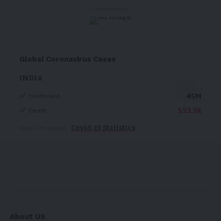
- Advertisement -
Global Coronavirus Cases
INDIA
45M
Confirmed
533.3k
Death
Covid-19 Statistics
More Information:
About US