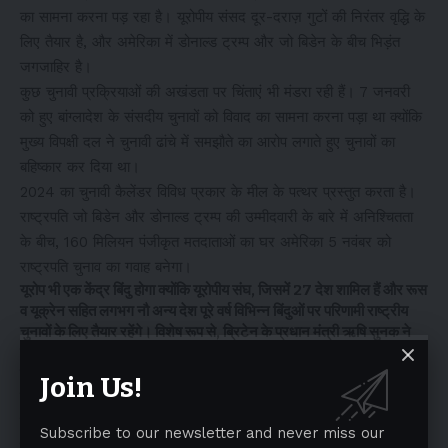
का सामना करना पड़ रहा है। यूरोपीय संसद दूर-दराज़ गुटों की निरंतर वृद्धि के
लिए तैयार है, और अमेरिका में डोनाल्ड ट्रम्प और जो बिडेन के बीच भिड़ंत
जगजाहिर है।
कुछ चुनावी प्रक्रियाओं की अखंडता पर चिंताएं भी मंडरा रही हैं। 7 जनवरी
को हुए बांग्लादेश के संसदीय चुनावों को विवाद का सामना करना पड़ा था क्योंकि
मुख्य विपक्षी दल ने चुनावी ढांचे में समझौते का आरोप लगाते हुए चुनावों का
बहिष्कार कर दिया था।
2024 का चुनावी कैलेंडर विविध प्रकार के मील के पत्थर प्रस्तुत करता है।
राष्ट्रपति जो बिडेन और डोनाल्ड ट्रम्प की उम्मीदवारी के बारे में अनिश्चितता
के बीच, 160 मिलियन पंजीकृत मतदाताओं का घर अमेरिका 5 नवंबर को
राष्ट्रपति चुनाव का गवाह बनेगा।
यूरोप भी एक केंद्र बिंदु होगा क्योंकि यूरोपीय संघ, जिसमें 27 देश शामिल हैं और रूस
व यूक्रेन सहित लगभग नौ अन्य देश पूरे वर्ष विभिन्न बिंदुओं पर परिणामी राष्ट्रीय
चुनावों के लिए तैयार रहेंगे। विशेष रूप से, ब्रिटेन के प्रधान मंत्री ऋषि सुनक ने
बोरिस जॉनसन के कार्यकाल के बाद अनिश्चित राजनीतिक परिदृश्य के बीच 2024
के बीच में आम चुनाव की संभावना का संकेत दिया है।
Join Us!
दक्षिण एशिया चुनावी उत्साह के एक हलचल भरे केंद्र के रूप में उभरा है,
जिसमें भारत, पाकिस्तान के अलावा मालदीव, श्रीलंका और भूटान चुनावी
Subscribe to our newsletter and never miss our
प्रक्रिया में भाग लेने के लिए तैयार हैं। आर्थिक उथल-पुथल से जूझ रहे