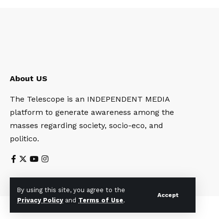
About US
The Telescope is an INDEPENDENT MEDIA
platform to generate awareness among the
masses regarding society, socio-eco, and
politico.
By using this site, you agree to the
Accept
Privacy Policy
and
Terms of Use
.
© 2023 Telescopetimes. All Rights Reserved.