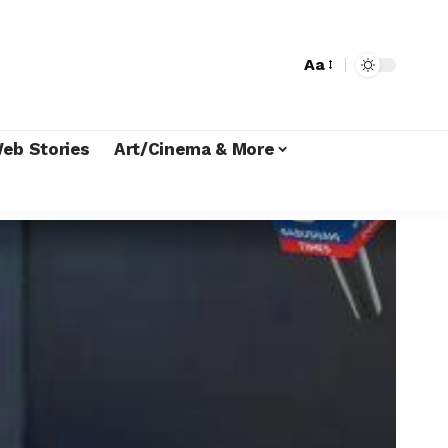
Aa
eb Stories
Art/Cinema & More