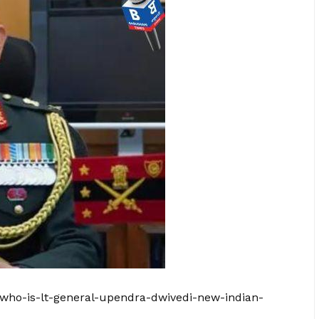
y/who-is-lt-general-upendra-dwivedi-new-indian-