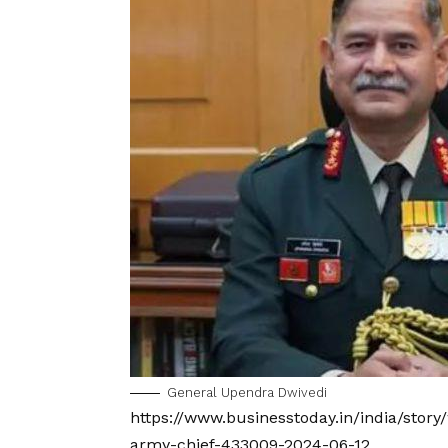
General Upendra Dwivedi
https://www.businesstoday.in/india/stor
army-chief-433009-2024-06-12