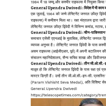
1984 में 18 जम्मू और कश्मीर राइफल्स में नियुक्त किया
General Upendra Dwivedi : विदेश में भी काम का
एक जुलाई, 1964 को जन्मे लेफ्टिनेंट जनरल उपेंद्र द्विव
राइफल्स) में कमीशन मिला था। रक्षा मंत्रालय द्वारा जार
लेफ्टिनेंट जनरल उपेंद्र द्विवेदी ने विभिन्न कमांड, स्टाफ
General Upendra Dwivedi : चीन-पाकिस्तान की 
समाचार एजेंसी एएनआई के मुताबिक, लेफ्टिनेंट जनरल द
व्यापक अनुभव है। लेफ्टिनेंट जनरल द्विवेदी के पास कश्म
असम राइफल्स (आईजीएआर, पूर्व) में अपनी बटालियन की कम
संचालन महानिदेशालय, सैन्य सचिव शाखा और डिवीजनल औ
General Upendra Dwivedi : तीन जी.ओ.सी.-इन-सी.
मालूम हो कि लेफ्टिनेंट जनरल द्विवेदी के पास रक्षा एवं प
मास्टर डिग्री हैं। उन्हें तीन जी.ओ.सी.-इन-सी. प्रशस्ति 
(Param Vishisht Seva Medal), अति विशिष्ट सेवा 
General Upendra Dwivedi
https://telescopetimes.com/category/tr