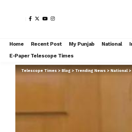
Home
Recent Post
My Punjab
National
I
E-Paper Telescope Times
Telescope Times
>
Blog
>
Trending News
>
National