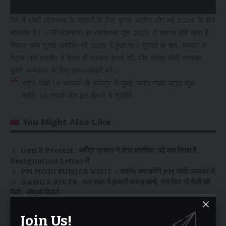
देश में 18वीं लोकसभा के सांसदों के लिए चुनाव अप्रैल और मई 2024 के बीच
संभावित है। 17वीं लोकसभा का कार्यकाल जून 2024 में समाप्त होने वाला है।
पिछला आम चुनाव अप्रैल-मई 2019 में हुआ था। चुनावों के बाद, भाजपा के
नेतृत्व वाले एनडीए ने केंद्र में सरकार बनाई थी, और नरेंद्र मोदी लगातार
दूसरे कार्यकाल के लिए प्रधानमंत्री बने।
राहुल गांधी 14 जनवरी से ‘मणिपुर से मुंबई’ भारत न्याय यात्रा शुरू
करेंगे, 14 राज्यों और 85 जिलों से गुजरेंगे
You Might Also Like
Gen Z Protest : धर्मेंद्र प्रधान ने दिया इस्तीफा, पढ़ें क्या लिखा है
Resignation Letter में
PM MODI PUNJAB VISIT – जानिए क्या करेंगे PM मोदी जालंधर में
GANGA RIVER : 40 साल में हजारों करोड़ खर्च, गंगा फिर भी मैली की
मैली : सीएजी रिपोर्ट
Channi की आपात बैठक में शामिल हुए ये 26 नेता, Read
Breaking – BJP बोली, चन्नी का स्वागत !
Join Us!