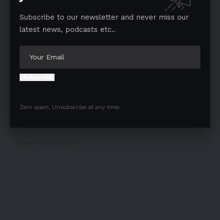
Subscribe to our newsletter and never miss our
latest news, podcasts etc..
TAGGED:
I-N-D-I-A
Nitish Kumar
Facebook
Subscribe
Leave a comment
Zero spam, Unsubscribe at any time.
Your email address will not be published.
Required fields are marked
*