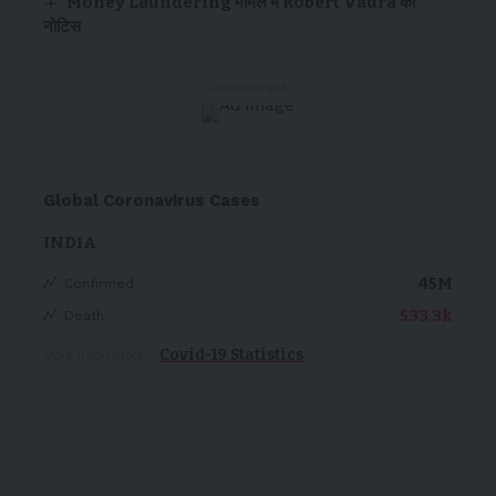
Money Laundering मामले में Robert Vadra को
नोटिस
- Advertisement -
Global Coronavirus Cases
INDIA
45M
Confirmed
533.3k
Death
Covid-19 Statistics
More Information: