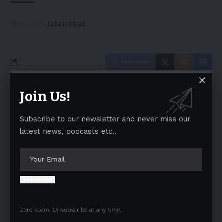
TAGGED:
Jalandhar
Facebook
Join Us!
Leave a comment
Your email address will not be published.
Required fields are marked
*
Subscribe to our newsletter and never miss our
latest news, podcasts etc..
Subscribe
Zero spam, Unsubscribe at any time.