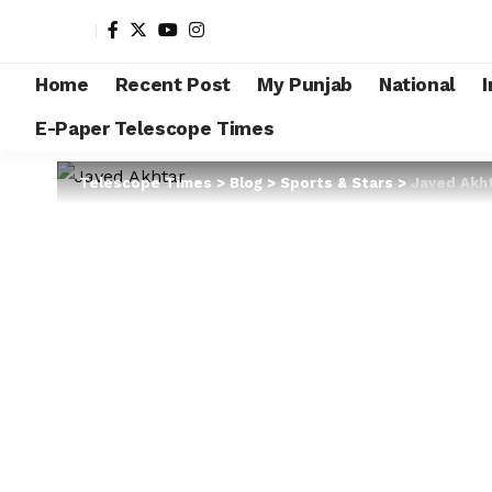
Home
Recent Post
My Punjab
National
I
E-Paper Telescope Times
Telescope Times
>
Blog
>
Sports & Stars
>
Javed Akhta