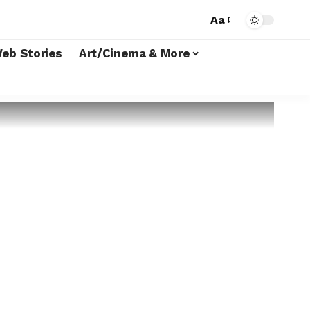
Aa
eb Stories
Art/Cinema & More