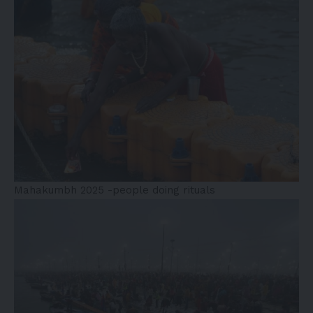
Mahakumbh 2025 -people doing rituals