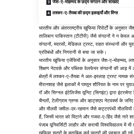
जैश-ए-मोहम्मद के छद्म संगठन और शाखाएं
लश्कर-ए-तैयबा की छद्म इकाइयाँ और विंग्स
भारतीय और अंतरराष्ट्रीय खुफिया रिपोर्टों के अनुसार 
तालिबान पाकिस्तान (टीटीपी) जैसे संगठनों ने न केवल अ
संगठनों, मदरसों, मेडिकल ट्रस्ट, राहत संस्थानों और यु
प्रतिबंधों और निगरानी से बचा जा सके।
भारतीय खुफिया एजेंसियों के अनुसार जैश-ए-मोहम्मद, 
शिक्षण नेटवर्क और पब्लिक वेलफेयर संगठनों की आड़ में 
क्षेत्रों में लश्कर-ए-तैयबा ने अल-इस्लाह ट्रस्ट नामक 
मीरानशाह जैसे इलाकों में पश्तून शौरियत के नाम पर युवा
रॉ और सिग्नल इंटेलिजेंस यूनिट (सिगइंट) द्वारा इंटरसेप्
चैनलों, टेलीग्राम ग्रुप्स और व्हाट्सएप नेटवर्क्स के जरिए
और मौलवी जमील-उर-रहमान जैसे कट्टरपंथी मौलवियों की त
हैं, जिनमें भारत को मिटाने और गजवा-ए-हिंद जैसे नारे शा
पंजाब यूनिवर्सिटी लाहौर और कराची विश्वविद्यालय में भी 
खुफिया सूत्रों के मुताबिक कई छात्रों की पहचान की गई ह