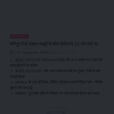
NATIONAL
मणिपुर में दो अज्ञात समूहों के बीच गोलीबारी, 13 लोग मारे गए
The Telescope Times
December 5, 2023
REAL ESTATE DEVELOPER को ₹14.4 लाख 9% ब्याज के
साथ लौटाने के आदेश
BIKE STOLEN : चोर साथ लाया था चाबी का गुच्छा, रेकी के बाद
उठाई बाइक
INDIA के साथ ही हैं हम, लेकिन कांग्रेस आत्मनिरीक्षण करे : नीतीश
कुमार की जद (यू)
जालंधर। फुटबॉल चौक में सोमवार देर रात को एक ब्रेज़ा कार पलट
- Advertisement -