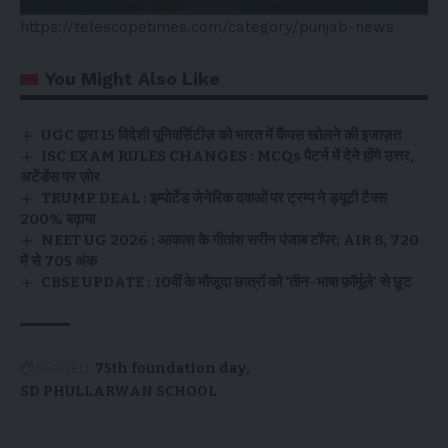
https://telescopetimes.com/category/punjab-news
You Might Also Like
UGC द्वारा 15 विदेशी यूनिवर्सिटीज़ को भारत में कैंपस खोलने की इजाज़त
ISC EXAM RULES CHANGES : MCQs पैटर्न में देने होंगे उत्तर,
अटेंडेंस पर ज़ोर
TRUMP DEAL : इम्पोर्टेड जेनेरिक दवाओं पर ट्रम्प ने ड्यूटी टैक्स
200% बढ़ाया
NEET UG 2026 : आकाश के गीतांश सरीन पंजाब टॉपर; AIR 8, 720
में से 705 अंक
CBSE UPDATE : 10वीं के मौजूदा छात्रों को ‘तीन-भाषा फ़ॉर्मूले’ से छूट
TAGGED:
75th foundation day
SD PHULLARWAN SCHOOL