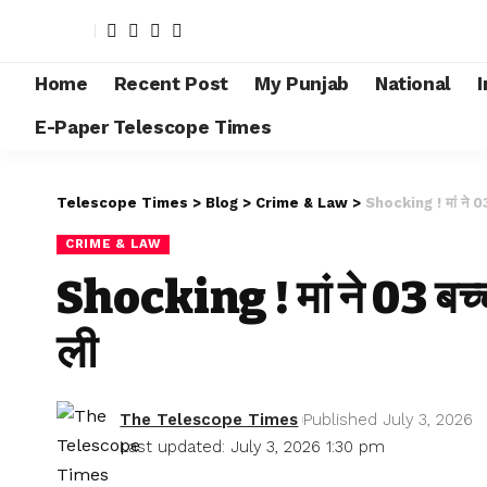
Home
Recent Post
My Punjab
National
I
E-Paper Telescope Times
Telescope Times
>
Blog
>
Crime & Law
>
Shocking ! मां ने 03 
CRIME & LAW
Shocking ! मां ने 03 बच्च
ली
The Telescope Times
Published July 3, 2026
Last updated: July 3, 2026 1:30 pm