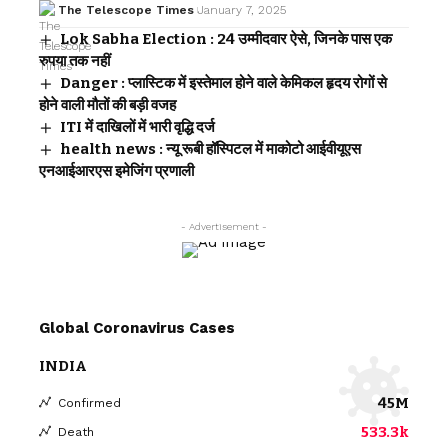
The Telescope Times
January 7, 2025
Lok Sabha Election : 24 उम्मीदवार ऐसे, जिनके पास एक
रुपया तक नहीं
Danger : प्लास्टिक में इस्तेमाल होने वाले केमिकल हृदय रोगों से
होने वाली मौतों की बड़ी वजह
ITI में दाखिलों में भारी वृद्धि दर्ज
health news : न्यू रूबी हॉस्पिटल में माकोटो आईवीयूएस
एनआईआरएस इमेजिंग प्रणाली
- Advertisement -
Global Coronavirus Cases
INDIA
45M
Confirmed
533.3k
Death