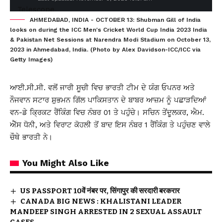
AHMEDABAD, INDIA - OCTOBER 13: Shubman Gill of India
looks on during the ICC Men's Cricket World Cup India 2023 India
& Pakistan Net Sessions at Narendra Modi Stadium on October 13,
2023 in Ahmedabad, India. (Photo by Alex Davidson-ICC/ICC via
Getty Images)
ਆਈ.ਸੀ.ਸੀ. ਵਲੋਂ ਜਾਰੀ ਸੂਚੀ ਵਿਚ ਭਾਰਤੀ ਟੀਮ ਦੇ ਯੰਗ ਓਪਨਰ ਅਤੇ
ਨੌਜਵਾਨ ਸਟਾਰ ਸ਼ੁਭਮਨ ਗਿੱਲ ਪਾਕਿਸਤਾਨ ਦੇ ਬਾਬਰ ਆਜ਼ਮ ਨੂੰ ਪਛਾੜਦਿਆਂ
ਵਨ-ਡੇ ਕ੍ਰਿਕਟ ਰੈਂਕਿੰਗ ਵਿਚ ਨੰਬਰ 01 ਤੇ ਪਹੁੰਚੇ। ਸਚਿਨ ਤੇਂਦੂਲਕਰ, ਐਮ.
ਐੱਸ ਧੋਨੀ, ਅਤੇ ਵਿਰਾਟ ਕੋਹਲੀ ਤੋਂ ਬਾਦ ਇਸ ਨੰਬਰ 1 ਰੈਂਕਿੰਗ ਤੇ ਪਹੁੰਚਣ ਵਾਲੇ
ਚੌਥੇ ਭਾਰਤੀ ਨੇ।
You Might Also Like
US PASSPORT 10वें नंबर पर, सिंगापुर की सरदारी बरकरार
CANADA BIG NEWS : KHALISTANI LEADER
MANDEEP SINGH ARRESTED IN 2 SEXUAL ASSAULT