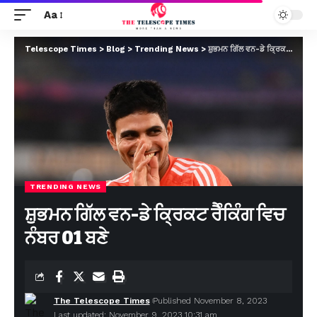
Aa
Telescope Times
>
Blog
>
Trending News
>
ਸ਼ੁਭਮਨ ਗਿੱਲ ਵਨ-ਡੇ ਕ੍ਰਿਕਟ ਰੈੰਕਿੰਗ ਵਿਚ ਨੰਬਰ 01 ਬਣੇ
TRENDING NEWS
ਸ਼ੁਭਮਨ ਗਿੱਲ ਵਨ-ਡੇ ਕ੍ਰਿਕਟ ਰੈੰਕਿੰਗ ਵਿਚ
ਨੰਬਰ 01 ਬਣੇ
The Telescope Times
Published November 8, 2023
Last updated: November 9, 2023 10:31 am