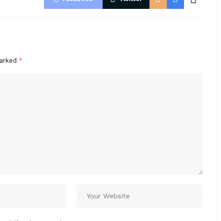
marked
*