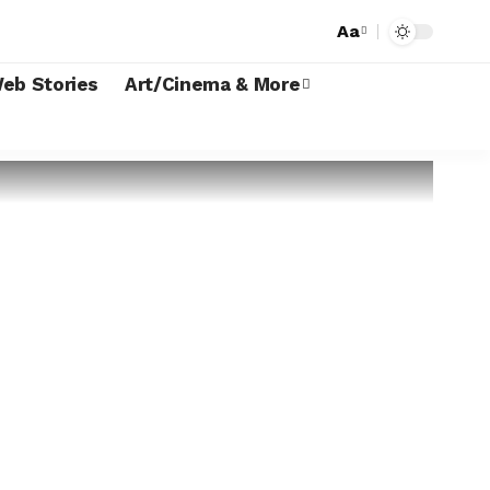
Aa
eb Stories
Art/Cinema & More