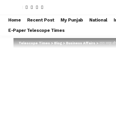
Home
Recent Post
My Punjab
National
I
E-Paper Telescope Times
Telescope Times
>
Blog
>
Business Affairs
>
टाटा समूह और