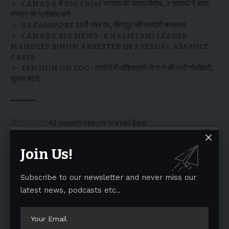
CANADA में RSS Chief भागवत की यात्रा विरोध, 2 सांसदों ने कहा,
संगठन पर प्रतिबंध लगे
US PASSPORT 10वें नंबर पर, सिंगापुर की सरदारी बरकरार
CANADA BIG NEWS : KHALISTANI LEADER
MANDEEP SINGH ARRESTED IN 2 SEXUAL ASSAULT
CASES
TENSION ON LOC : राजौरी में पाकिस्तानी सेना ने की भारी गोलीबारी,
सुरक्षा बढ़ाई
TAGGED:
41 countries
us travel ban
Join Us!
Facebook
Subscribe to our newsletter and never miss our
latest news, podcasts etc..
Leave a comment
Your email address will not be published.
Required fields are marked
*