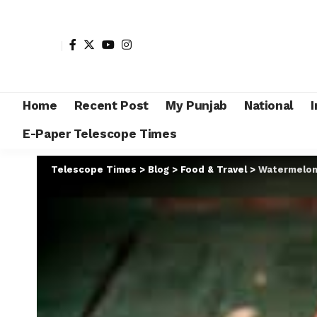
Home
Recent Post
My Punjab
National
I
E-Paper Telescope Times
Telescope Times
>
Blog
>
Food & Travel
>
Watermelon : 2