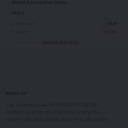
Global Coronavirus Cases
INDIA
45M
Confirmed
533.3k
Death
Covid-19 Statistics
More Information:
About US
The Telescope is an INDEPENDENT MEDIA
platform to generate awareness among the
masses regarding society, socio-eco, and politico.