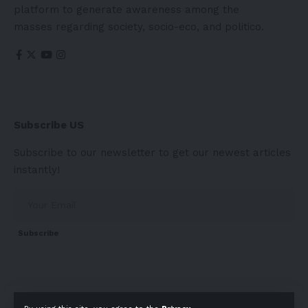
platform to generate awareness among the
masses regarding society, socio-eco, and politico.
Subscribe US
Subscribe to our newsletter to get our newest articles
instantly!
Subscribe
About
Contact Us
Privacy Policy
Terms of Use