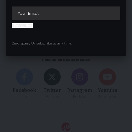
Save my name, email, and website in this browser for the next
time I comment.
Subscribe
Zero spam, Unsubscribe at any time.
Follow US
Find US on Social Medias
Facebook
Twitter
Instagram
Youtube
Like
Follow
Follow
Subscribe