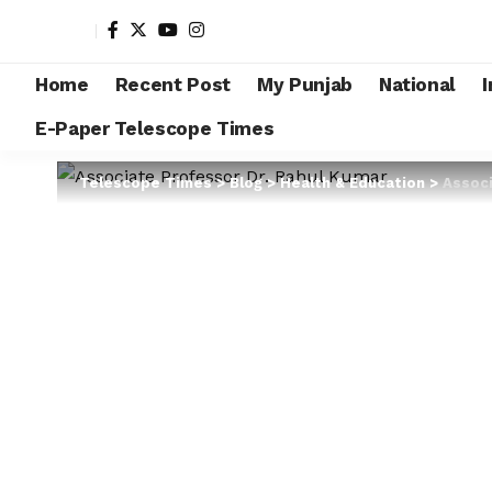
Home
Recent Post
My Punjab
National
I
E-Paper Telescope Times
Telescope Times
>
Blog
>
Health & Education
>
Associa