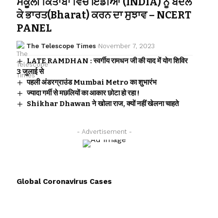
ਸਕੂਲੀ ਕਿਤਾਬਾਂ ਵਿਚ ਇੰਡੀਆ (INDIA) ਨੂੰ ਬਦਲ
ਕੇ ਭਾਰਤ(Bharat) ਕਰਨ ਦਾ ਸੁਝਾਵ – NCERT
PANEL
The Telescope Times
November 7, 2023
LATE RAMDHAN : स्वर्गीय रामधन जी की याद में योग शिविर
3 जुलाई से
पहली अंडरग्राउंड Mumbai Metro का शुभारंभ
ज्यादा गर्मी से मछलियों का आकार छोटा हो रहा !
Shikhar Dhawan ने खोला राज, क्यों नहीं खेलना चाहते
- Advertisement -
Global Coronavirus Cases