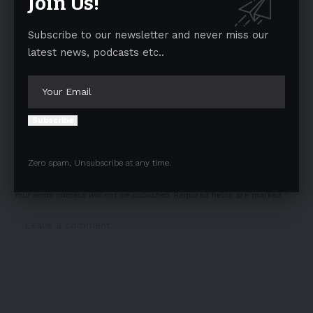
Join Us!
CASES
Subscribe to our newsletter and never miss our
latest news, podcasts etc..
TAGGED:
Bangladeshi MP
india
MISSING
MURDERED
Facebook
Subscribe
Zero spam, Unsubscribe at any time.
Leave a comment
Your email address will not be published.
Required fields are marked
*