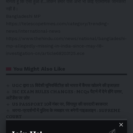
मानता हूं कि ऐसा हुआ है…लेकिन हमारे पास अभी भी कोई प्रामाणिक जानकारी
नहीं है।
Bangladeshi MP
https://telescopetimes.com/category/trending-
news/international-news
https://www.thehindu.com/news/national/bangladeshi-
mp-allegedly-missing-in-india-since-may-18-
investigation-on/article68203125.ece
You Might Also Like
UGC द्वारा 15 विदेशी यूनिवर्सिटीज़ को भारत में कैंपस खोलने की इजाज़त
ISC EXAM RULES CHANGES : MCQs पैटर्न में देने होंगे उत्तर,
अटेंडेंस पर ज़ोर
US PASSPORT 10वें नंबर पर, सिंगापुर की सरदारी बरकरार
धरना-प्रदर्शनों में पुलिस के व्यवहार पर बनेगी गाइडलाइन : SUPREME
COURT
CANADA BIG NEWS : KHALISTANI LEADER
MANDEEP SINGH ARRESTED IN 2 SEXUAL ASSAULT