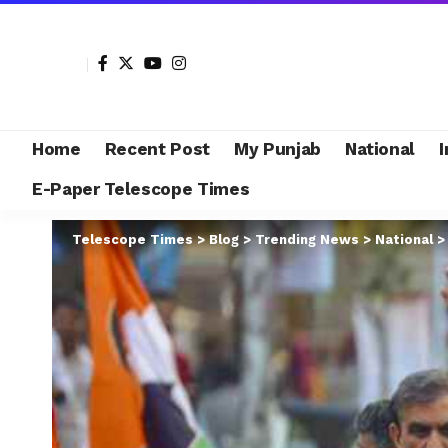
Home
Recent Post
My Punjab
National
I
E-Paper Telescope Times
Telescope Times
>
Blog
>
Trending News
>
National