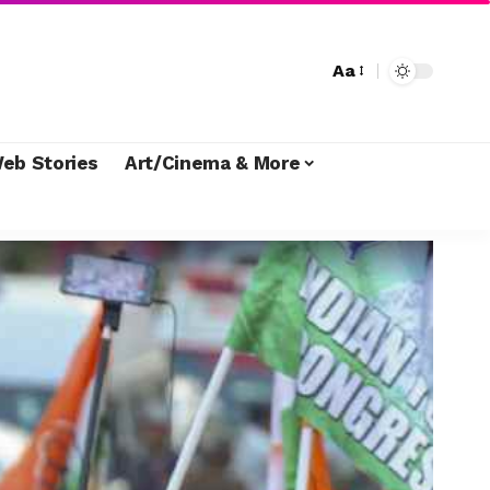
Aa
eb Stories
Art/Cinema & More