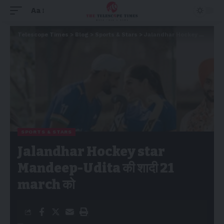
Aa
Telescope Times
>
Blog
>
Sports & Stars
>
Jalandhar Hockey star Mandeep-Udita की शादी 21 march को
SPORTS & STARS
Jalandhar Hockey star
Mandeep-Udita की शादी 21
march को