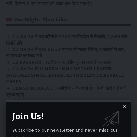
नॉर्वे, ब्रिटेन में इन फाइल्स को लॉक कर दिया गया है।
You Might Also Like
CANADA ने छह महीनों में 3,323 भारतीय देश से निकाले, 7,669 और
डिपोर्ट होंगे
CANADA में RSS Chief भागवत की यात्रा विरोध, 2 सांसदों ने कहा,
संगठन पर प्रतिबंध लगे
US PASSPORT 10वें नंबर पर, सिंगापुर की सरदारी बरकरार
CANADA BIG NEWS : KHALISTANI LEADER
MANDEEP SINGH ARRESTED IN 2 SEXUAL ASSAULT
CASES
TENSION ON LOC : राजौरी में पाकिस्तानी सेना ने की भारी गोलीबारी,
सुरक्षा बढ़ाई
Join Us!
TAGGED:
CONGRESS
Epstein files
INDIA CONNECTIONS
MISSING PAGES
Subscribe to our newsletter and never miss our