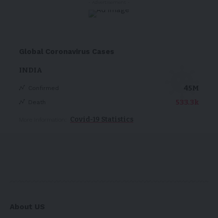
- Advertisement -
Global Coronavirus Cases
INDIA
45M
Confirmed
533.3k
Death
Covid-19 Statistics
More Information:
About US