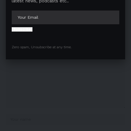
latest news, podcasts etc..
Facebook
Subscribe
Leave a comment
Your email address will not be published.
Required fields are marked
*
Zero spam, Unsubscribe at any time.