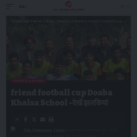
Aa
Telescope Times
>
Blog
>
Sports & Stars
>
friend football cup Doaba Khalsa School -देखें झलकियां
SPORTS & STARS
friend football cup Doaba
Khalsa School -देखें झलकियां
The Telescope Times
Published December 29, 2025
Last updated: December 29, 2025 9:46 am