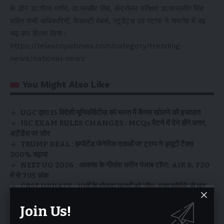
के डीन डा.गौरव भार्गव, डा.सतबीर सिंह, कंट्रोलर परीक्षाएं डा.परमजीत सिंह
सहित सभी अधिकारियों, फैकल्टी मेंबर्स, स्टूडेंट्स एवं स्टाफ ने समरोह में बढ़
चढ़ कर हिस्सा लिया।
https://telescopetimes.com/category/trending-
news/national-news
You Might Also Like
UGC द्वारा 15 विदेशी यूनिवर्सिटीज़ को भारत में कैंपस खोलने की इजाज़त
ISC EXAM RULES CHANGES : MCQs पैटर्न में देने होंगे उत्तर,
अटेंडेंस पर ज़ोर
TRUMP DEAL : इम्पोर्टेड जेनेरिक दवाओं पर ट्रम्प ने ड्यूटी टैक्स
200% बढ़ाया
NEET UG 2026 : आकाश के गीतांश सरीन पंजाब टॉपर; AIR 8, 720
में से 705 अंक
CBSE UPDATE : 10वीं के मौजूदा छात्रों को ‘तीन-भाषा फ़ॉर्मूले’ से छूट
Join Us!