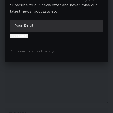
TAGGED:
29TH FOUNDATION DAY
IKGPTU
Subscribe to our newsletter and never miss our
latest news, podcasts etc..
Facebook
Subscribe
Leave a comment
Your email address will not be published.
Required fields are marked
*
Zero spam, Unsubscribe at any time.