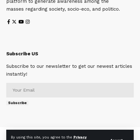
platform to generate awareness among the
masses regarding society, socio-eco, and politico.
Subscribe US
Subscribe to our newsletter to get our newest articles
instantly!
Subscribe
About
Contact Us
Privacy Policy
Terms of Use
By using this site, you agree to the
Privacy