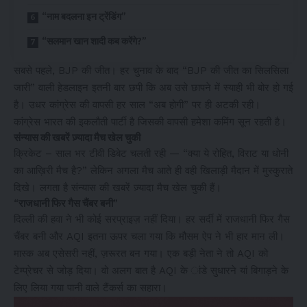
“नाम बदलना इन ट्रेंडिंग”
“सलमान खान शादी कब करेंगे?”
सबसे पहले, BJP की जीत। हर चुनाव के बाद “BJP की जीत का सिलसिला
जारी” वाली हेडलाइन इतनी बार छपी कि अब उसे छापने में स्याही भी बोर हो गई
है। उधर कांग्रेस की वापसी हर साल “अब होगी” पर ही अटकी रही।
कांग्रेस भारत की इकलौती पार्टी है जिसकी वापसी हमेशा कमिंग सून रहती है।
संन्यास की खबरें ज़्यादा मैच खेल चुकी
क्रिकेट – साल भर टीवी डिबेट चलती रही — “क्या ये रोहित, विराट या धोनी
का आख़िरी मैच है?” लेकिन अगला मैच आते ही वही खिलाड़ी मैदान में मुस्कुराते
दिखे। लगता है संन्यास की खबरें ज़्यादा मैच खेल चुकी हैं।
“राजधानी फिर गैस चैंबर बनी”
दिल्ली की हवा ने भी कोई सरप्राइज़ नहीं दिया। हर सर्दी में राजधानी फिर गैस
चैंबर बनी और AQI इतना ऊपर चला गया कि मौसम ऐप ने भी हार मान ली।
मास्क अब एसेसरी नहीं, ज़रूरत बन गया। एक बड़ी नेता ने तो AQI को
टेम्प्रेचर से जोड़ दिया। वो अलग बात है AQI के ांडे सुधारने यां बिगाड़ने के
लिए लिया गया पानी वाले टैंकर्स का सहारा।