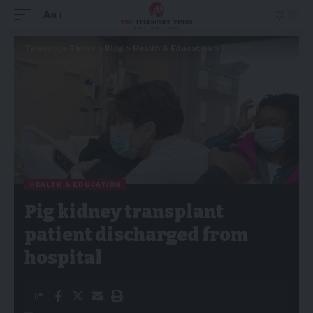
Aa
Telescope Times
>
Blog
>
Health & Education
>
Pig kidney transplant patient discharged from hospital
HEALTH & EDUCATION
Pig kidney transplant
patient discharged from
hospital